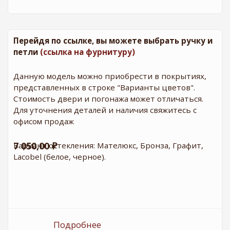
Перейдя по ссылке, вы можете выбрать ручку и
петли
(ссылка на фурнитуру)
Данную модель можно приобрести в покрытиях,
представленных в строке "Варианты цветов".
Стоимость двери и погонажа может отличаться.
Для уточнения деталей и наличия свяжитесь с
офисом продаж
7 050,00 ₽
Вариант остекления: Мателюкс, Бронза, Графит,
Lacobel (белое, черное).
Подробнее
о ДО Оптима Турин 505.12