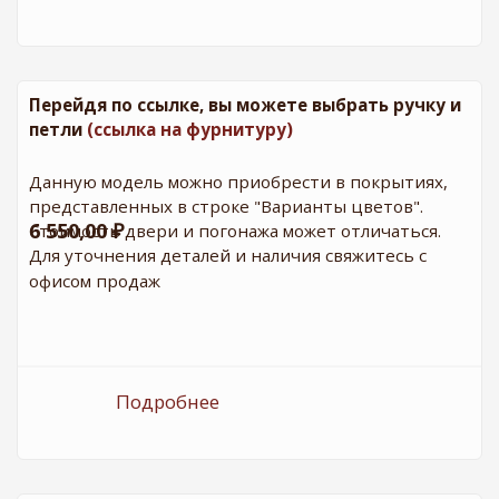
Бежевый (Lacobel белый)
Перейдя по ссылке, вы можете выбрать ручку и
петли
(ссылка на фурнитуру)
Данную модель можно приобрести в покрытиях,
представленных в строке "Варианты цветов".
6 550,00 ₽
Стоимость двери и погонажа может отличаться.
Для уточнения деталей и наличия свяжитесь с
офисом продаж
Подробнее
о ДГ Оптима Турин 501
Бежевый