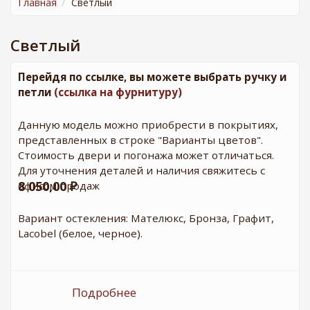
Главная
Светлый
Светлый
Перейдя по ссылке, вы можете выбрать ручку и
петли
(ссылка на фурнитуру)
Данную модель можно приобрести в покрытиях,
представленных в строке "Варианты цветов".
Стоимость двери и погонажа может отличаться.
Для уточнения деталей и наличия свяжитесь с
8 050,00 ₽
офисом продаж
Вариант остекления: Мателюкс, Бронза, Графит,
Lacobel (белое, черное).
Подробнее
о ДО Оптима Турин 520.121
Бежевый (стекло бронза)