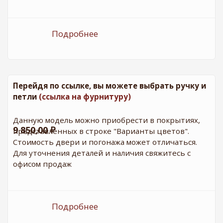
Подробнее
о ДО Венеция - 4 Белый софт
(стекло Мадрид)
Перейдя по ссылке, вы можете выбрать ручку и
петли
(ссылка на фурнитуру)
Данную модель можно приобрести в покрытиях,
9 850,00 ₽
представленных в строке "Варианты цветов".
Стоимость двери и погонажа может отличаться.
Для уточнения деталей и наличия свяжитесь с
офисом продаж
Подробнее
о ДГ Венеция - 4 Белый софт